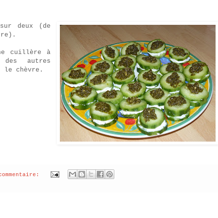
 sur deux (de
bre).
ne cuillère à
 des autres
r le chèvre.
commentaire: