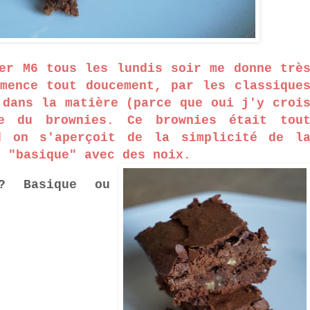
er M6 tous les lundis soir me donne trè
mence tout doucement, par les classique
 dans la matière (parce que oui j'y croi
e du brownies. Ce brownies était tou
d on s'aperçoit de la simplicité de l
s "basique" avec des noix.
? Basique ou