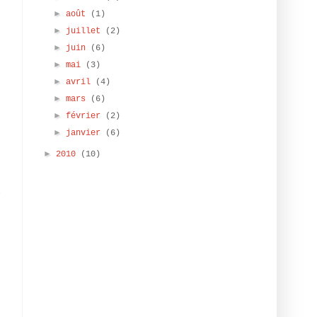
►
août
(1)
►
juillet
(2)
►
juin
(6)
►
mai
(3)
►
avril
(4)
►
mars
(6)
►
février
(2)
►
janvier
(6)
,
t
►
2010
(10)
i