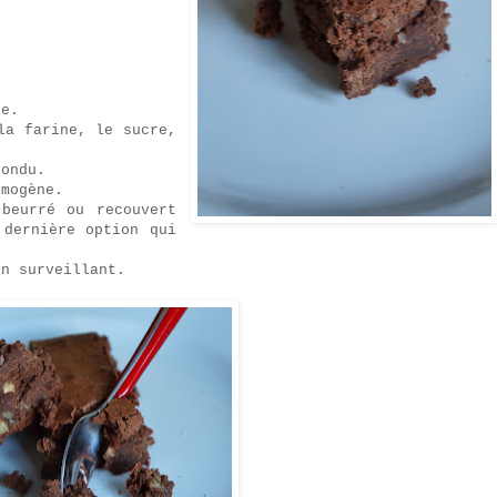
rie.
la farine, le sucre,
fondu.
omogène.
 beurré ou recouvert
 dernière option qui
n surveillant.