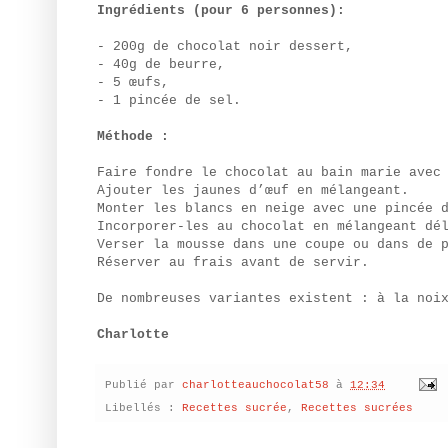
Ingrédients (pour 6 personnes):
- 200g de chocolat noir dessert,
- 40g de beurre,
- 5 œufs,
- 1 pincée de sel.
Méthode :
Faire fondre le chocolat au bain marie avec
Ajouter les jaunes d’œuf en mélangeant.
Monter les blancs en neige avec une pincée 
Incorporer-les au chocolat en mélangeant dé
Verser la mousse dans une coupe ou dans de 
Réserver au frais avant de servir.
De nombreuses variantes existent : à la noi
Charlotte
Publié par
charlotteauchocolat58
à
12:34
Libellés :
Recettes sucrée
,
Recettes sucrées