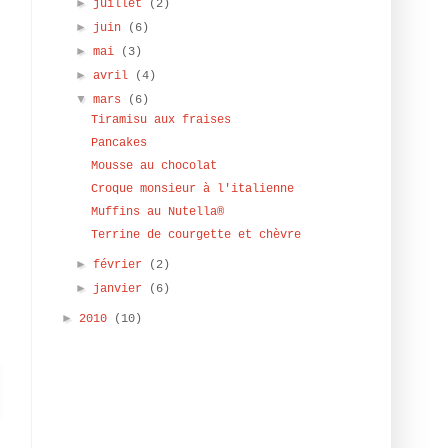
►
juillet
(2)
►
juin
(6)
►
mai
(3)
►
avril
(4)
▼
mars
(6)
Tiramisu aux fraises
Pancakes
Mousse au chocolat
Croque monsieur à l'italienne
Muffins au Nutella®
Terrine de courgette et chèvre
►
février
(2)
►
janvier
(6)
►
2010
(10)