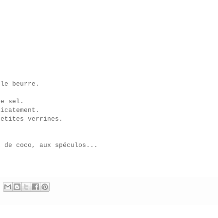
 le beurre.
de sel.
licatement.
petites verrines.
x de coco, aux spéculos...