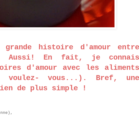
 grande histoire d'amour entr
. Aussi! En fait, je connai
oires d'amour avec les aliment
e voulez- vous...). Bref, un
rien de plus simple !
onne),