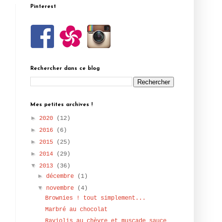
Pinterest
Rechercher dans ce blog
Mes petites archives !
►
2020
(12)
►
2016
(6)
►
2015
(25)
►
2014
(29)
▼
2013
(36)
►
décembre
(1)
▼
novembre
(4)
Brownies ! tout simplement...
Marbré au chocolat
Raviolis au chèvre et muscade sauce