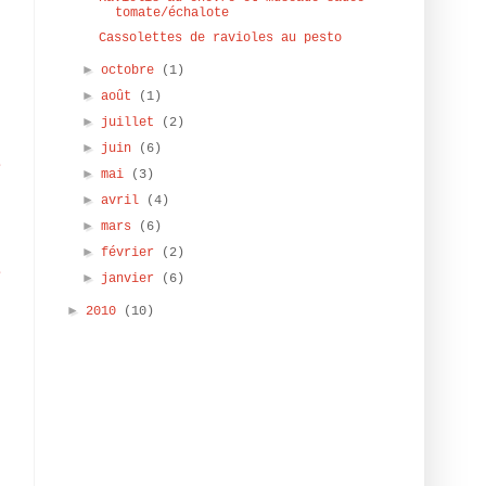
tomate/échalote
Cassolettes de ravioles au pesto
►
octobre
(1)
►
août
(1)
►
juillet
(2)
►
juin
(6)
e
►
mai
(3)
s
►
avril
(4)
►
mars
(6)
s
►
février
(2)
e
►
janvier
(6)
►
2010
(10)