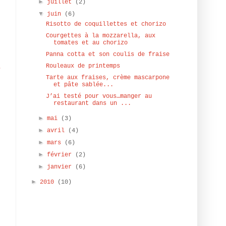
►
juillet
(2)
▼
juin
(6)
Risotto de coquillettes et chorizo
Courgettes à la mozzarella, aux
tomates et au chorizo
s
Panna cotta et son coulis de fraise
a
Rouleaux de printemps
n
Tarte aux fraises, crème mascarpone
et pâte sablée...
J’ai testé pour vous…manger au
r
restaurant dans un ...
►
mai
(3)
e
►
avril
(4)
s
►
mars
(6)
►
février
(2)
►
janvier
(6)
►
2010
(10)