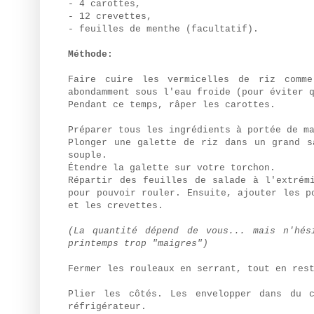
- 4 carottes,
- 12 crevettes,
- feuilles de menthe (facultatif).
Méthode:
Faire cuire les vermicelles de riz comm
abondamment sous l'eau froide (pour éviter 
Pendant ce temps, râper les carottes.
Préparer tous les ingrédients à portée de m
Plonger une galette de riz dans un grand s
souple.
Étendre la galette sur votre torchon.
Répartir des feuilles de salade à l'extrém
pour pouvoir rouler. Ensuite, ajouter les p
et les crevettes.
(La quantité dépend de vous... mais n'hés
printemps trop "maigres")
Fermer les rouleaux en serrant, tout en res
Plier les côtés. Les envelopper dans du c
réfrigérateur.