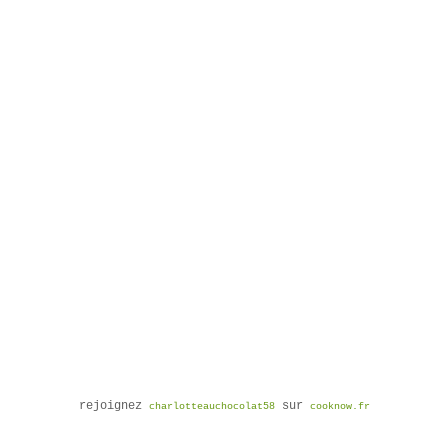
rejoignez
sur
charlotteauchocolat58
cooknow.fr