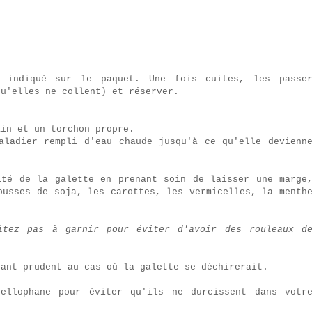
e indiqué sur le paquet. Une fois cuites, les passe
qu'elles ne collent) et réserver.
ain et un torchon propre.
aladier rempli d'eau chaude jusqu'à ce qu'elle devienn
ité de la galette en prenant soin de laisser une marge
ousses de soja, les carottes, les vermicelles, la menth
itez pas à garnir pour éviter d'avoir des rouleaux d
tant prudent au cas où la galette se déchirerait.
ellophane pour éviter qu'ils ne durcissent dans votr