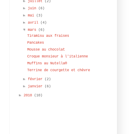
►
juillet
(2)
►
juin
(6)
►
mai
(3)
►
avril
(4)
▼
mars
(6)
Tiramisu aux fraises
Pancakes
Mousse au chocolat
Croque monsieur à l'italienne
Muffins au Nutella®
Terrine de courgette et chèvre
►
février
(2)
►
janvier
(6)
e
►
2010
(10)
s
e
s