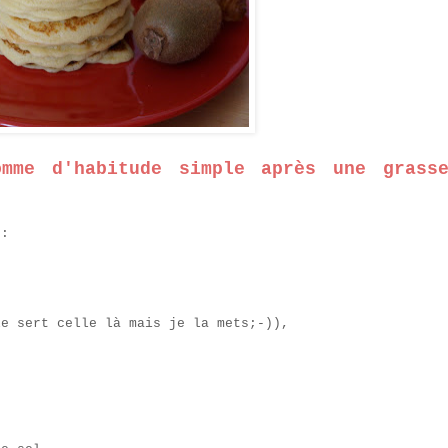
omme d'habitude simple après une grass
 :
le sert celle là mais je la mets;-)),