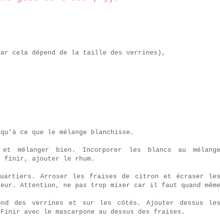
car cela dépend de la taille des verrines),
squ'à ce que le mélange blanchisse.
 et mélanger bien. Incorporer les blancs au mélang
r finir, ajouter le rhum.
uartiers. Arroser les fraises de citron et écraser le
xeur. Attention, ne pas trop mixer car il faut quand mêm
ond des verrines et sur les côtés. Ajouter dessus le
 Finir avec le mascarpone au dessus des fraises.