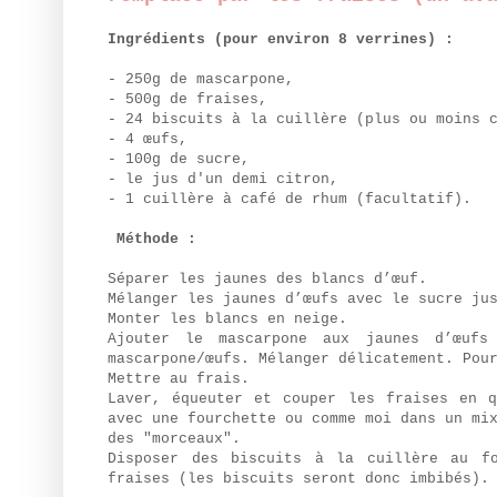
Ingrédients (pour environ 8 verrines) :
- 250g de mascarpone,
- 500g de fraises,
- 24 biscuits à la cuillère (plus ou moins 
- 4 œufs,
- 100g de sucre,
- le jus d'un demi citron,
- 1 cuillère à café de rhum (facultatif).
Méthode :
Séparer les jaunes des blancs d’œuf.
Mélanger les jaunes d’œufs avec le sucre ju
Monter les blancs en neige.
Ajouter le mascarpone aux jaunes d’œufs
mascarpone/œufs. Mélanger délicatement. Pou
Mettre au frais.
Laver, équeuter et couper les fraises en q
avec une fourchette ou comme moi dans un mi
des "morceaux".
Disposer des biscuits à la cuillère au f
fraises (les biscuits seront donc imbibés).