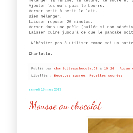
Mélanger la farine, la levure, le sucre et 
Ajouter les œufs puis le beurre.
Verser petit à petit le lait.
Bien mélanger.
Laisser reposer 20 minutes.
Verser dans une poêle (huilée si non adhési
Laisser cuire jusqu'à ce que le pancake soi
N'hésitez pas à utiliser comme moi un batt
Charlotte.
Publié par
charlotteauchocolat58
à
19:26
Aucun 
Libellés :
Recettes sucrée
,
Recettes sucrées
samedi 16 mars 2013
Mousse au chocolat