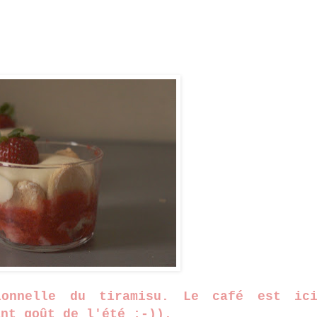
ionnelle du tiramisu. Le café est ic
ant goût de l'été ;-)).