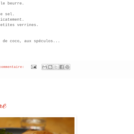
 le beurre.
de sel.
licatement.
petites verrines.
x de coco, aux spéculos...
commentaire:
ne