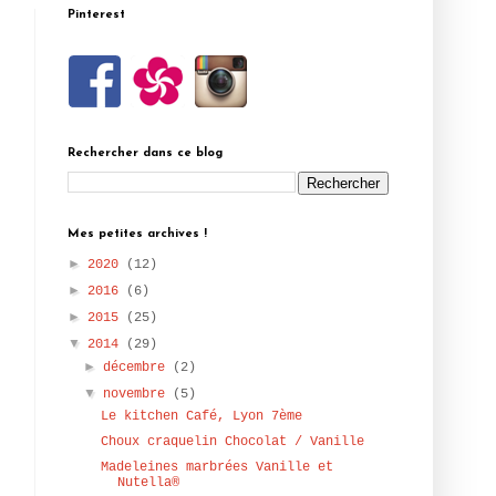
Pinterest
r
Rechercher dans ce blog
u
Mes petites archives !
►
2020
(12)
►
2016
(6)
►
2015
(25)
▼
2014
(29)
►
décembre
(2)
▼
novembre
(5)
e
Le kitchen Café, Lyon 7ème
Choux craquelin Chocolat / Vanille
Madeleines marbrées Vanille et
Nutella®