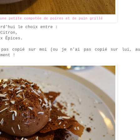
une petite compotée de poires et de pain grillé
rd'hui le choix entre :
-Citron,
ux Épices.
 pas copié sur moi (ou je n'ai pas copié sur lui, a
ement !