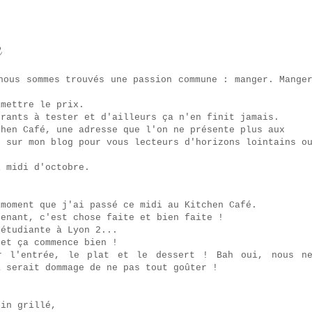
e
nous sommes trouvés une passion commune : manger. Mange
 mettre le prix.
urants à tester et d'ailleurs ça n'en finit jamais.
chen Café, une adresse que l'on ne présente plus aux
e sur mon blog pour vous lecteurs d'horizons lointains o
i midi d'octobre.
 moment que j'ai passé ce midi au Kitchen Café.
tenant, c'est chose faite et bien faite !
'étudiante à Lyon 2...
 et ça commence bien !
ur l'entrée, le plat et le dessert ! Bah oui, nous n
a serait dommage de ne pas tout goûter !
:
sin grillé,