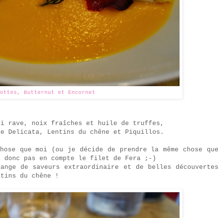
ottes, Butternut et Encornet
ri rave, noix fraîches et huile de truffes,
ge Delicata, Lentins du chêne et Piquillos.
chose que moi (ou je décide de prendre la même chose qu
a donc pas en compte le filet de Fera ;-)
lange de saveurs extraordinaire et de belles découverte
ntins du chêne !