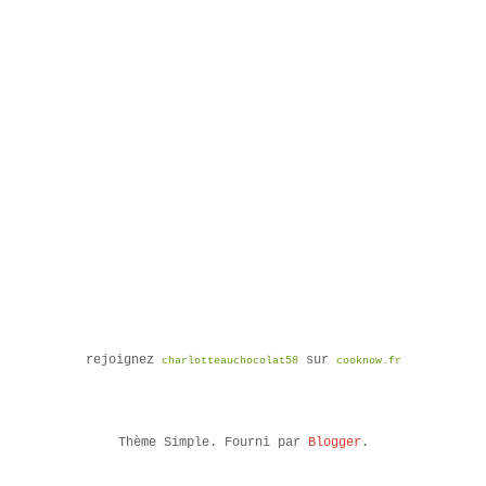
rejoignez
sur
charlotteauchocolat58
cooknow.fr
Thème Simple. Fourni par
Blogger
.