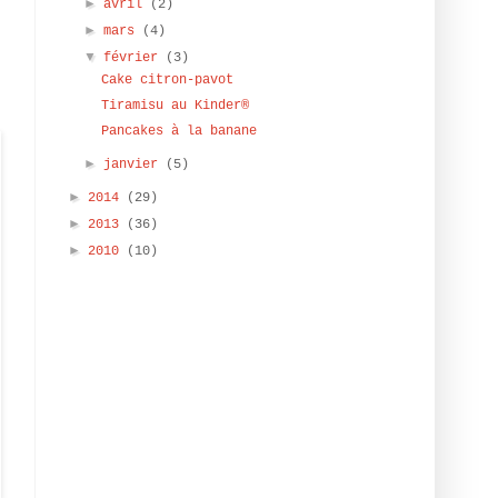
►
avril
(2)
►
mars
(4)
▼
février
(3)
Cake citron-pavot
Tiramisu au Kinder®
Pancakes à la banane
►
janvier
(5)
►
2014
(29)
►
2013
(36)
►
2010
(10)