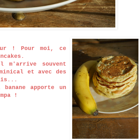
eur ! Pour moi, ce
ancakes.
l m'arrive souvent
minical et avec des
dis...
a banane apporte un
ympa !