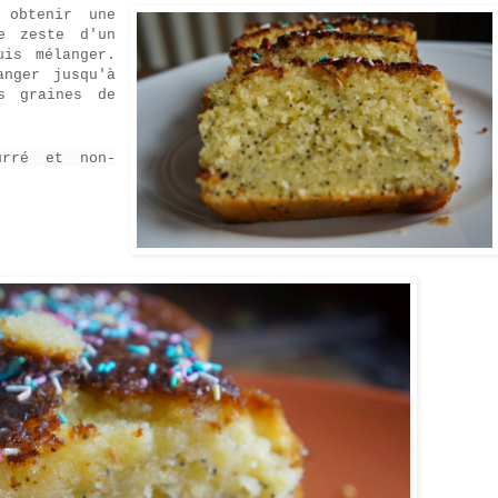
 obtenir une
e zeste d'un
is mélanger.
anger jusqu'à
s graines de
urré et non-