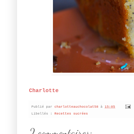
Charlotte
Publié par
charlotteauchocolat58
à
15:05
Libellés :
Recettes sucrées
2 commentaires: