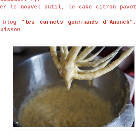
er le nouvel outil, le cake citron pavo
 blog
"les carnets gourmands d'Anouck"
cuisson.