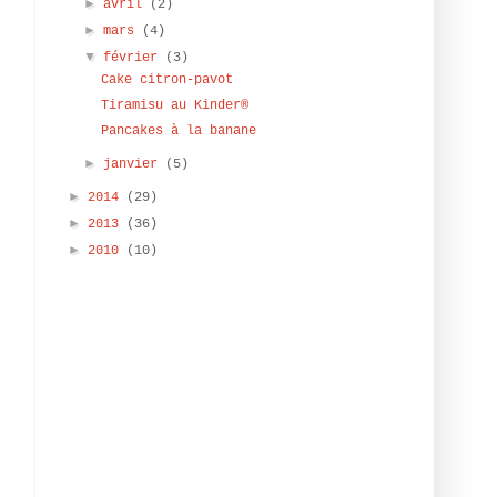
►
avril
(2)
►
mars
(4)
▼
février
(3)
Cake citron-pavot
Tiramisu au Kinder®
Pancakes à la banane
►
janvier
(5)
►
2014
(29)
►
2013
(36)
►
2010
(10)
e
,
n
e