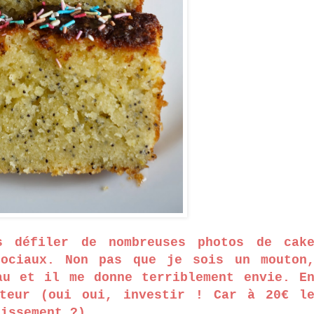
s défiler de nombreuses photos de cak
sociaux. Non pas que je sois un mouton
au et il me donne terriblement envie. E
steur (oui oui, investir ! Car à 20€ l
tissement ?).