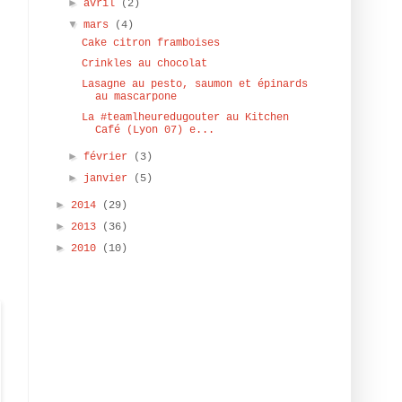
►
avril
(2)
▼
mars
(4)
Cake citron framboises
Crinkles au chocolat
Lasagne au pesto, saumon et épinards
au mascarpone
p
La #teamlheuredugouter au Kitchen
Café (Lyon 07) e...
t
►
février
(3)
t
►
janvier
(5)
s
►
2014
(29)
►
e
2013
(36)
►
2010
(10)
!